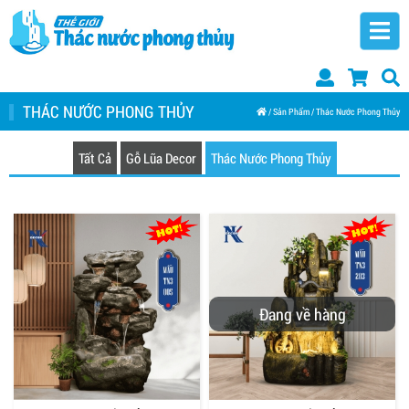
THÁC NƯỚC PHONG THỦY
/
Sản Phẩm
/
Thác Nước Phong Thủy
Tất Cả
Gỗ Lũa Decor
Thác Nước Phong Thủy
Đang về hàng