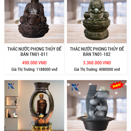
THÁC NƯỚC PHONG THỦY ĐỂ
THÁC NƯỚC PHONG THỦY ĐỂ
BÀN TN01-011
BÀN TN01-102
490.000 VNĐ
3.360.000 VNĐ
Giá Thị Trường:
1188000 vnđ
Giá Thị Trường:
4080000 vnđ