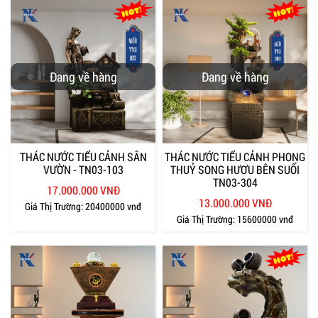
Đang về hàng
Đang về hàng
THÁC NƯỚC TIỂU CẢNH SÂN
THÁC NƯỚC TIỂU CẢNH PHONG
VƯỜN - TN03-103
THUỶ SONG HƯƠU BÊN SUỐI
TN03-304
17.000.000 VNĐ
13.000.000 VNĐ
Giá Thị Trường:
20400000 vnđ
Giá Thị Trường:
15600000 vnđ