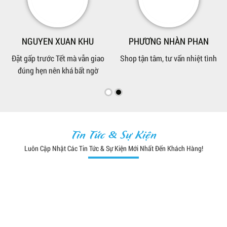
NGUYEN XUAN KHU
PHƯƠNG NHÀN PHAN
Đặt gấp trước Tết mà vẫn giao
Shop tận tâm, tư vấn nhiệt tình
đúng hẹn nên khá bất ngờ
Tin Tức & Sự Kiện
Luôn Cập Nhật Các Tin Tức & Sự Kiện Mới Nhất Đến Khách Hàng!
LƯU HOÀNG THÚC
VŨ TRỌNG DUY
Giá hơi nhỉnh hơn chỗ khác
Hình trên web là hàng thật, để
nhưng đổi lại chất liệu tốt hơn
phòng khách nhìn khá sang