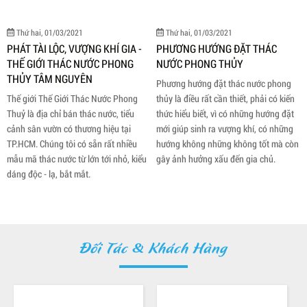
Thứ hai, 01/03/2021
Thứ hai, 01/03/2021
PHÁT TÀI LỘC, VƯỢNG KHÍ GIA -
PHƯƠNG HƯỚNG ĐẶT THÁC
THẾ GIỚI THÁC NƯỚC PHONG
NƯỚC PHONG THỦY
THỦY TÂM NGUYÊN
Phương hướng đặt thác nước phong
Thế giới Thế Giới Thác Nước Phong
thủy là điều rất cần thiết, phải có kiến
Thuỷ là địa chỉ bán thác nước, tiểu
thức hiểu biết, vì có những hướng đặt
cảnh sân vườn có thương hiệu tại
mới giúp sinh ra vượng khí, có những
TP.HCM. Chúng tôi có sẵn rất nhiều
hướng không những không tốt mà còn
mẫu mã thác nước từ lớn tới nhỏ, kiểu
gây ảnh hưởng xấu đến gia chủ.
dáng độc - lạ, bắt mắt.
Đối Tác & Khách Hàng