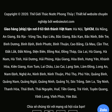
CHẤT LIỆU TẠO NÊN THÁC NƯỚC
MÓN QUÀ TẶNG KHAI TRƯƠNG
PHONG THỦY ĐẸP TẠI TÂM
THEO PHONG THỦY ĐỘC ĐÁO VÀ
NGUYÊN
Ý NGHĨA
Copyright © 2020.
Thế Giới Thác Nước Phong Thủy
| Thiết kế website chuyên
Thác nước phong thủy đẹp và có ý
Âm dương, ngũ hành là hai khái niệm
nghiệp bởi
websieutot.com
nghĩa không hẳn chỉ được làm từ đá
cơ bản trong thuyết triết học cổ đại
Giao hàng (ship) tận nơi ở 63 tỉnh thành Việt Nam
: Hà Nội,
TpHCM
, Đà Nẵng,
tự nhiên. Ngày nay, chất liệu để làm
của Trung Hoa. Mỗi người sinh ra sẽ
An Giang, Bà Rịa - Vũng Tàu, Bạc Liêu, Bắc Giang, Bắc Kạn, Bắc Ninh, Bến Tre,
thác nước phong thủy đa dạng hơn,
có một "mạng" khác nhau, tùy theo
vật liệu nhân tạo với hình dáng đẹp
năm sinh mà tương ứng với các hành
Bình Dương, Bình Định, Bình Phước, Bình Thuận, Cao Bằng, Cà Mau, Cần Thơ,
mắt, bền bỉ, tuổi thọ lâu dài và dễ vận
Kim, Mộc, Thủy, Hỏa và Thổ
Đắk Lắk, Đắk Nông, Điện Biên, Đồng Nai, Đồng Tháp, Gia Lai, Hà Giang, Hà
chuyển lắp đặt ngày càng được khách
Nam, Hà Tĩnh, Hải Dương, Hải Phòng, Hậu Giang, Hòa Bình, Hưng Yên, Khánh
hàng ưa chuộng hơn.
Hòa, Kiên Giang, Kon Tum, Lai Châu, Lào Cai, Lạng Sơn, Lâm Đồng, Long An,
Nam Định, Nghệ An, Ninh Bình, Ninh Thuận, Phú Thọ, Phú Yên, Quảng Bình,
Quảng Nam, Quảng Ngãi, Quảng Ninh, Quảng Trị, Sóc Trăng, Sơn La, Tây Ninh,
Thanh Hóa, Thái Bình, Thái Nguyên, Huế, Tiền Giang, Trà Vinh, Tuyên Quang,
Vĩnh Long, Vĩnh Phúc, Yên Bái.
Chia sẻ chúng tôi với mạng xã hội của bạn!
Thứ sáu, 10/07/2020
Thứ tư, 03/03/2021
MÀU SẮC HỢP VỚI NGƯỜI MỆNH
NHỮNG ĐIỀU KIÊNG KỴ KHI SỬ