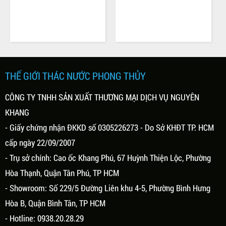
Thứ hai, 01/03/2021
Thứ hai, 01/03/2021
TINH TẾ CÙNG THÁC NƯỚC
Ý NGHĨA CỦA THÁC NƯỚC
PHONG THỦY MINI
PHONG THỦY
Thác nước phong thủy mini là vật
Ý nghĩa của thác nước phong thủy
phẩm trang trí được thiết kế với hình
không đơn giản chỉ là trang trí không
dạng thác nước, thác nước kết hợp
gian sống. Theo phong thủy thì nước
THẾ GIỚI THÁC NƯỚC PHONG THỦY
tiểu cảnh, kết hợp non bộ, kết hợp bể
(Thủy) là bản chất của sự sống nó là
cá…. tái hiện lại phong cảnh thiên
biểu tượng cho sự thịnh vượng, giàu
CÔNG TY TNHH SẢN XUẤT THƯƠNG MẠI DỊCH VỤ NGUYÊN
nhiên hùng vĩ và sống động.
có, sự sống. Vì vậy, tiểu cảnh thác
KHANG
nước đẹp ngoài ý nghĩa trang trí
- Giấy chứng nhận ĐKKD số 0305226273 - Do Sở KHĐT TP. HCM
không gian, tăng tính thẩm mỹ thì nó
có ý nghĩa phong thủy...
cấp ngày 22/09/2007
- Trụ sở chính: Cao ốc Khang Phú, 67 Huỳnh Thiện Lộc, Phường
Hòa Thạnh, Quận Tân Phú, TP HCM
- Showroom: Số 229/5 Đường Liên khu 4-5, Phường Bình Hưng
Hòa B, Quận Bình Tân, TP HCM
- Hotline: 0938.20.28.29