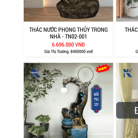
THÁC NƯỚC PHONG THỦY TRONG
THÁC
NHÀ - TN02-001
6.696.000 VNĐ
Giá Thị Trường:
8400000 vnđ
G