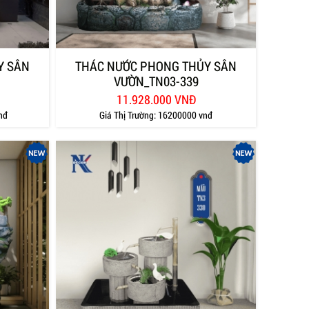
Y SÂN
THÁC NƯỚC PHONG THỦY SÂN
VƯỜN_TN03-339
11.928.000 VNĐ
nđ
Giá Thị Trường:
16200000 vnđ