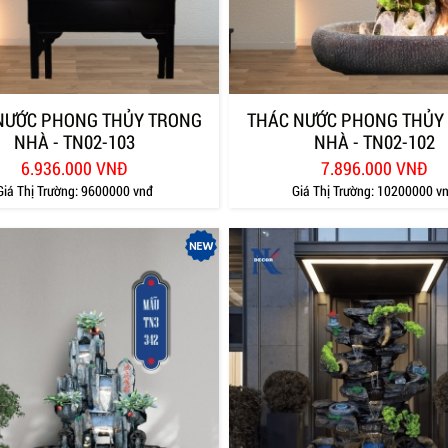
NƯỚC PHONG THỦY TRONG
THÁC NƯỚC PHONG THỦY
NHÀ - TN02-103
NHÀ - TN02-102
6.936.000 VNĐ
7.896.000 VNĐ
Giá Thị Trường:
9600000 vnđ
Giá Thị Trường:
10200000 v