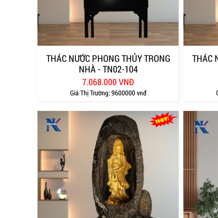
THÁC NƯỚC PHONG THỦY TRONG
THÁC 
NHÀ - TN02-104
7.068.000 VNĐ
Giá Thị Trường:
9600000 vnđ