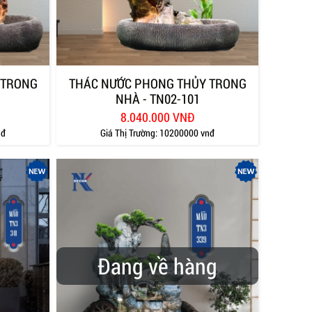
 TRONG
THÁC NƯỚC PHONG THỦY TRONG
NHÀ - TN02-101
8.040.000 VNĐ
nđ
Giá Thị Trường:
10200000 vnđ
Đang về hàng