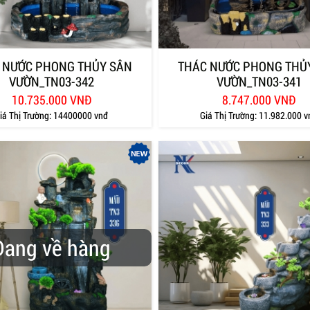
 NƯỚC PHONG THỦY SÂN
THÁC NƯỚC PHONG THỦ
VƯỜN_TN03-342
VƯỜN_TN03-341
10.735.000 VNĐ
8.747.000 VNĐ
iá Thị Trường:
14400000 vnđ
Giá Thị Trường:
11.982.000 v
Đang về hàng