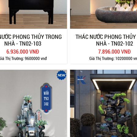
NƯỚC PHONG THỦY TRONG
THÁC NƯỚC PHONG THỦY
NHÀ - TN02-103
NHÀ - TN02-102
6.936.000 VNĐ
7.896.000 VNĐ
Giá Thị Trường:
9600000 vnđ
Giá Thị Trường:
10200000 v