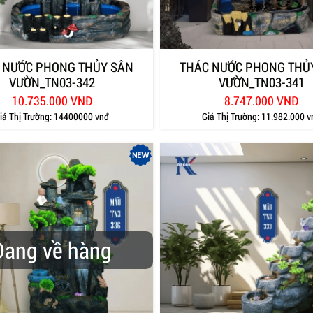
 NƯỚC PHONG THỦY SÂN
THÁC NƯỚC PHONG THỦ
VƯỜN_TN03-342
VƯỜN_TN03-341
10.735.000 VNĐ
8.747.000 VNĐ
iá Thị Trường:
14400000 vnđ
Giá Thị Trường:
11.982.000 v
Đang về hàng