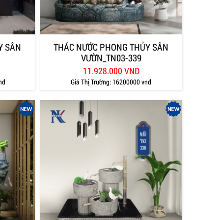
Y SÂN
THÁC NƯỚC PHONG THỦY SÂN
VƯỜN_TN03-339
11.928.000 VNĐ
nđ
Giá Thị Trường:
16200000 vnđ