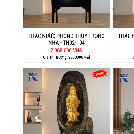
THÁC NƯỚC PHONG THỦY TRONG
THÁC 
NHÀ - TN02-104
7.068.000 VNĐ
Giá Thị Trường:
9600000 vnđ