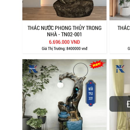
THÁC NƯỚC PHONG THỦY TRONG
THÁC
NHÀ - TN02-001
6.696.000 VNĐ
Giá Thị Trường:
8400000 vnđ
G