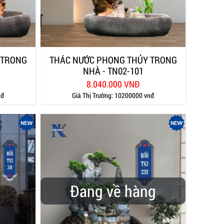
 TRONG
THÁC NƯỚC PHONG THỦY TRONG
NHÀ - TN02-101
8.040.000 VNĐ
nđ
Giá Thị Trường:
10200000 vnđ
Đang về hàng