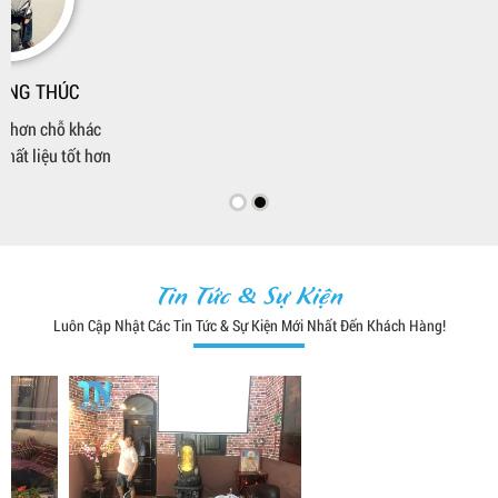
NGUYEN XUAN KHU
PHƯƠNG NHÀN PHAN
Đặt gấp trước Tết mà vẫn giao
Shop tận tâm, tư vấn nhiệt tình
đúng hẹn nên khá bất ngờ
Tin Tức & Sự Kiện
Luôn Cập Nhật Các Tin Tức & Sự Kiện Mới Nhất Đến Khách Hàng!
LƯU HOÀNG THÚC
VŨ TRỌNG DUY
Giá hơi nhỉnh hơn chỗ khác
Hình trên web là hàng thật, để
nhưng đổi lại chất liệu tốt hơn
phòng khách nhìn khá sang