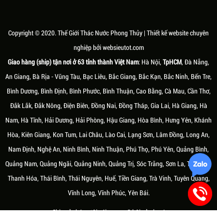
PHONG THỦY ĐẸP TẠI TÂM
THEO PHONG THỦY ĐỘC ĐÁO VÀ
NGUYÊN
Ý NGHĨA
Thác nước phong thủy đẹp và có ý
Âm dương, ngũ hành là hai khái niệm
Copyright © 2020.
Thế Giới Thác Nước Phong Thủy
| Thiết kế website chuyên
nghĩa không hẳn chỉ được làm từ đá
cơ bản trong thuyết triết học cổ đại
nghiệp bởi
websieutot.com
tự nhiên. Ngày nay, chất liệu để làm
của Trung Hoa. Mỗi người sinh ra sẽ
Giao hàng (ship) tận nơi ở 63 tỉnh thành Việt Nam
: Hà Nội,
TpHCM
, Đà Nẵng,
thác nước phong thủy đa dạng hơn,
có một "mạng" khác nhau, tùy theo
vật liệu nhân tạo với hình dáng đẹp
năm sinh mà tương ứng với các hành
An Giang, Bà Rịa - Vũng Tàu, Bạc Liêu, Bắc Giang, Bắc Kạn, Bắc Ninh, Bến Tre,
mắt, bền bỉ, tuổi thọ lâu dài và dễ vận
Kim, Mộc, Thủy, Hỏa và Thổ
Bình Dương, Bình Định, Bình Phước, Bình Thuận, Cao Bằng, Cà Mau, Cần Thơ,
chuyển lắp đặt ngày càng được khách
hàng ưa chuộng hơn.
Đắk Lắk, Đắk Nông, Điện Biên, Đồng Nai, Đồng Tháp, Gia Lai, Hà Giang, Hà
Nam, Hà Tĩnh, Hải Dương, Hải Phòng, Hậu Giang, Hòa Bình, Hưng Yên, Khánh
Hòa, Kiên Giang, Kon Tum, Lai Châu, Lào Cai, Lạng Sơn, Lâm Đồng, Long An,
Nam Định, Nghệ An, Ninh Bình, Ninh Thuận, Phú Thọ, Phú Yên, Quảng Bình,
Quảng Nam, Quảng Ngãi, Quảng Ninh, Quảng Trị, Sóc Trăng, Sơn La, Tây Ninh,
Thanh Hóa, Thái Bình, Thái Nguyên, Huế, Tiền Giang, Trà Vinh, Tuyên Quang,
Vĩnh Long, Vĩnh Phúc, Yên Bái.
Thứ sáu, 10/07/2020
Thứ tư, 03/03/2021
MÀU SẮC HỢP VỚI NGƯỜI MỆNH
NHỮNG ĐIỀU KIÊNG KỴ KHI SỬ
Chia sẻ chúng tôi với mạng xã hội của bạn!