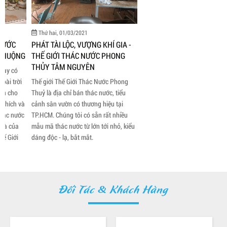
Thứ hai, 01/03/2021
Thứ hai, 01/03/2021
PHƯƠNG HƯỚNG ĐẶT THÁC
PHÁT TÀI LỘC, VƯỢNG KHÍ GIA -
NƯỚC PHONG THỦY
THẾ GIỚI THÁC NƯỚC PHONG
Phương hướng đặt thác nước phong
THỦY TÂM NGUYÊN
thủy là điều rất cần thiết, phải có kiến
Thế giới Thế Giới Thác Nước Phong
thức hiểu biết, vì có những hướng đặt
Thuỷ là địa chỉ bán thác nước, tiểu
mới giúp sinh ra vượng khí, có những
cảnh sân vườn có thương hiệu tại
hướng không những không tốt mà còn
TP.HCM. Chúng tôi có sẵn rất nhiều
gây ảnh hưởng xấu đến gia chủ.
mẫu mã thác nước từ lớn tới nhỏ, kiểu
dáng độc - lạ, bắt mắt.
Đối Tác & Khách Hàng