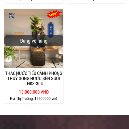
Đang về hàng
THÁC NƯỚC TIỂU CẢNH PHONG
THUỶ SONG HƯƠU BÊN SUỐI
TN03-304
13.000.000 VNĐ
Giá Thị Trường:
15600000 vnđ