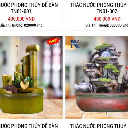
NƯỚC PHONG THỦY ĐỂ BÀN
THÁC NƯỚC PHONG THỦY 
TN01-001
TN01-002
490.000 VNĐ
490.000 VNĐ
Giá Thị Trường:
828000 vnđ
Giá Thị Trường:
828000 vn
NƯỚC PHONG THỦY ĐỂ BÀN
THÁC NƯỚC PHONG THUỶ 