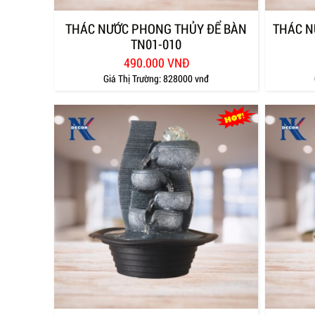
THÁC NƯỚC PHONG THỦY ĐỂ BÀN
THÁC N
TN01-010
490.000 VNĐ
Giá Thị Trường:
828000 vnđ