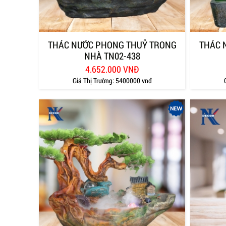
THÁC NƯỚC PHONG THUỶ TRONG
THÁC 
NHÀ TN02-438
4.652.000 VNĐ
Giá Thị Trường:
5400000 vnđ