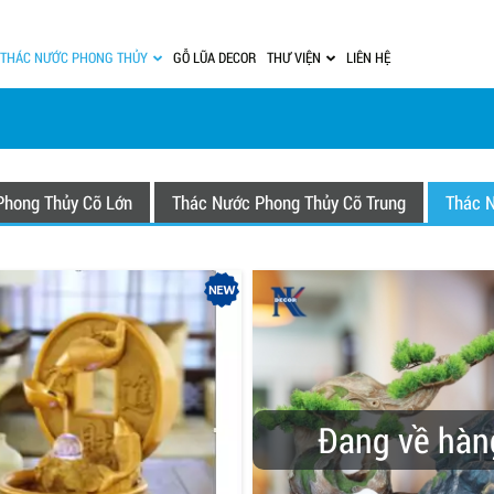
THÁC NƯỚC PHONG THỦY
GỖ LŨA DECOR
THƯ VIỆN
LIÊN HỆ
Phong Thủy Cỡ Lớn
Thác Nước Phong Thủy Cỡ Trung
Thác 
Đang về hàn