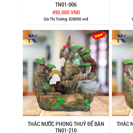
TN01-006
490.000 VNĐ
Giá Thị Trường:
828000 vnđ
THÁC NƯỚC PHONG THUỶ ĐỂ BÀN
THÁC 
TN01-210