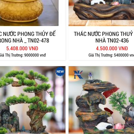
C NƯỚC PHONG THỦY ĐỂ
THÁC NƯỚC PHONG THUỶ
RONG NHÀ _ TN02-478
NHÀ TN02-436
5.408.000 VNĐ
4.500.000 VNĐ
Giá Thị Trường:
9000000 vnđ
Giá Thị Trường:
5400000 vn