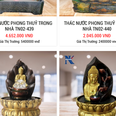
NƯỚC PHONG THUỶ TRONG
THÁC NƯỚC PHONG THUỶ
NHÀ TN02-439
NHÀ TN02-440
4.652.000 VNĐ
2.045.000 VNĐ
Giá Thị Trường:
5400000 vnđ
Giá Thị Trường:
2400000 vn