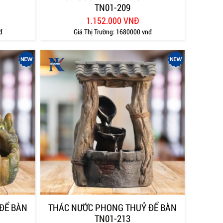
TN01-209
1.152.000 VNĐ
đ
Giá Thị Trường:
1680000 vnđ
ĐỂ BÀN
THÁC NƯỚC PHONG THUỶ ĐỂ BÀN
TN01-213