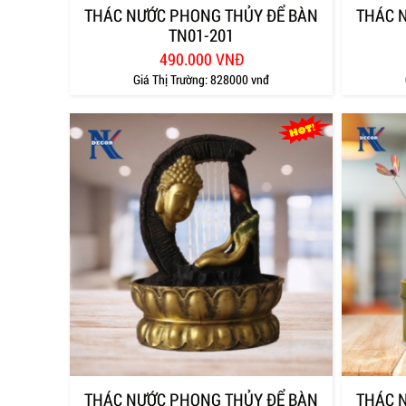
THÁC NƯỚC PHONG THỦY ĐỂ BÀN
THÁC 
TN01-201
490.000 VNĐ
Giá Thị Trường:
828000 vnđ
THÁC NƯỚC PHONG THỦY ĐỂ BÀN
THÁC 