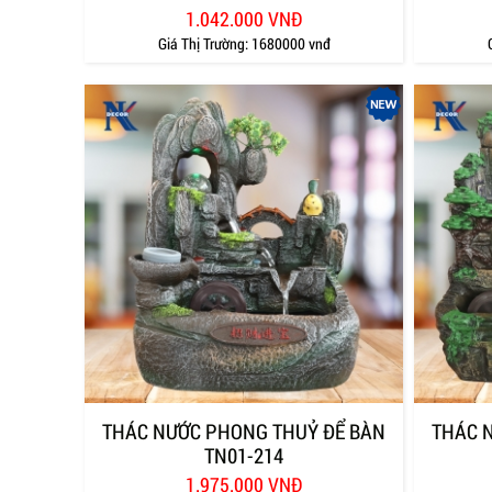
1.042.000 VNĐ
Giá Thị Trường:
1680000 vnđ
THÁC NƯỚC PHONG THUỶ ĐỂ BÀN
THÁC 
TN01-214
1.975.000 VNĐ