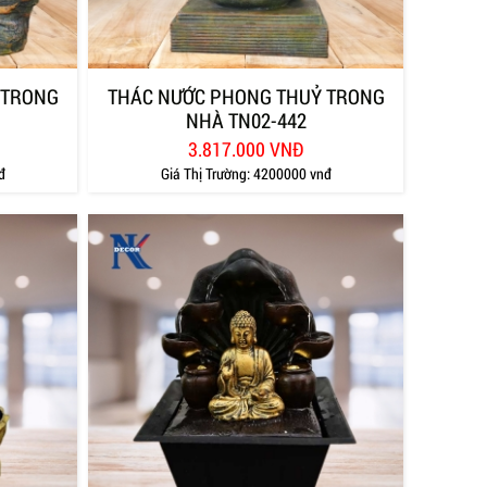
 TRONG
THÁC NƯỚC PHONG THUỶ TRONG
NHÀ TN02-442
3.817.000 VNĐ
đ
Giá Thị Trường:
4200000 vnđ