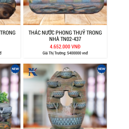
 TRONG
THÁC NƯỚC PHONG THUỶ TRONG
NHÀ TN02-437
4.652.000 VNĐ
đ
Giá Thị Trường:
5400000 vnđ