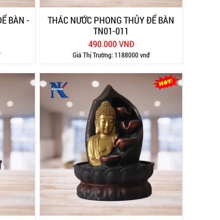
Ể BÀN -
THÁC NƯỚC PHONG THỦY ĐỂ BÀN
TN01-011
490.000 VNĐ
đ
Giá Thị Trường:
1188000 vnđ