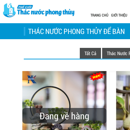
TRANG CHỦ
GIỚI THIỆU
THÁC NƯỚC PHONG THỦY ĐỂ BÀN
Tất Cả
Thác Nước 
Đang về hàng