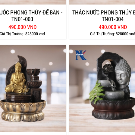
ƯỚC PHONG THỦY ĐỂ BÀN -
THÁC NƯỚC PHONG THỦY Đ
TN01-003
TN01-004
490.000 VNĐ
490.000 VNĐ
Giá Thị Trường:
828000 vnđ
Giá Thị Trường:
828000 vn