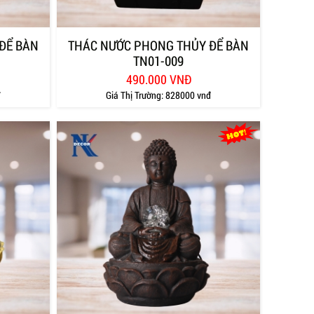
ĐỂ BÀN
THÁC NƯỚC PHONG THỦY ĐỂ BÀN
TN01-009
490.000 VNĐ
đ
Giá Thị Trường:
828000 vnđ