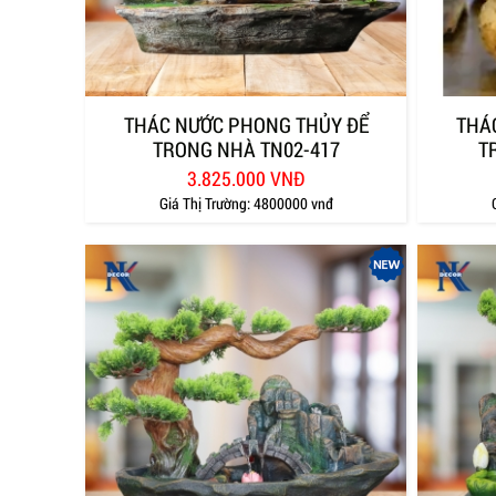
THÁC NƯỚC PHONG THỦY ĐỂ
THÁ
TRONG NHÀ TN02-417
T
3.825.000 VNĐ
Giá Thị Trường:
4800000 vnđ