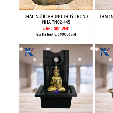
THÁC NƯỚC PHONG THUỶ TRONG
THÁC 
NHÀ TN02-445
4.652.000 VNĐ
Giá Thị Trường:
5400000 vnđ