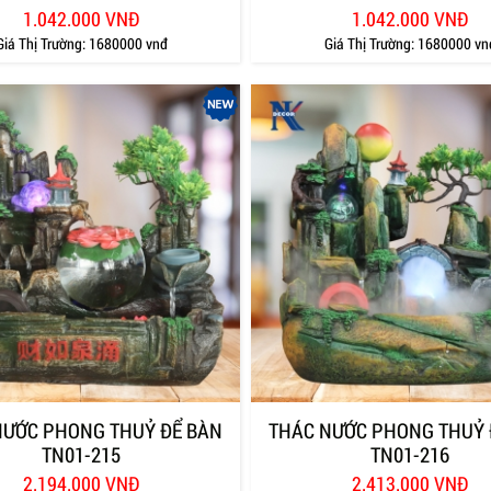
1.042.000 VNĐ
1.042.000 VNĐ
Giá Thị Trường:
1680000 vnđ
Giá Thị Trường:
1680000 vn
NƯỚC PHONG THUỶ ĐỂ BÀN
THÁC NƯỚC PHONG THUỶ 
TN01-215
TN01-216
2.194.000 VNĐ
2.413.000 VNĐ