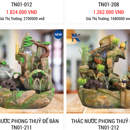
TN01-012
TN01-208
1.824.000 VNĐ
1.262.000 VNĐ
Giá Thị Trường:
2700000 vnđ
Giá Thị Trường:
1680000 vn
NƯỚC PHONG THUỶ ĐỂ BÀN
THÁC NƯỚC PHONG THUỶ 
TN01-211
TN01-212