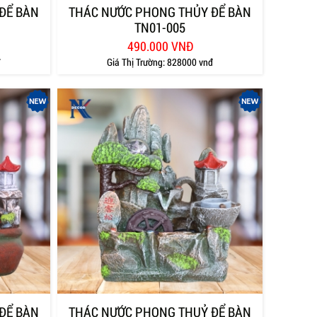
ĐỂ BÀN
THÁC NƯỚC PHONG THỦY ĐỂ BÀN
TN01-005
490.000 VNĐ
đ
Giá Thị Trường:
828000 vnđ
ĐỂ BÀN
THÁC NƯỚC PHONG THUỶ ĐỂ BÀN