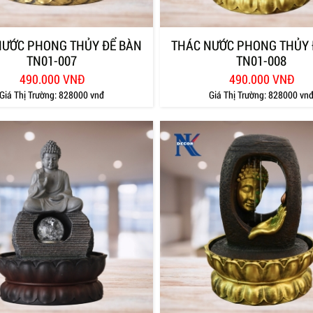
NƯỚC PHONG THỦY ĐỂ BÀN
THÁC NƯỚC PHONG THỦY 
TN01-007
TN01-008
490.000 VNĐ
490.000 VNĐ
Giá Thị Trường:
828000 vnđ
Giá Thị Trường:
828000 vn