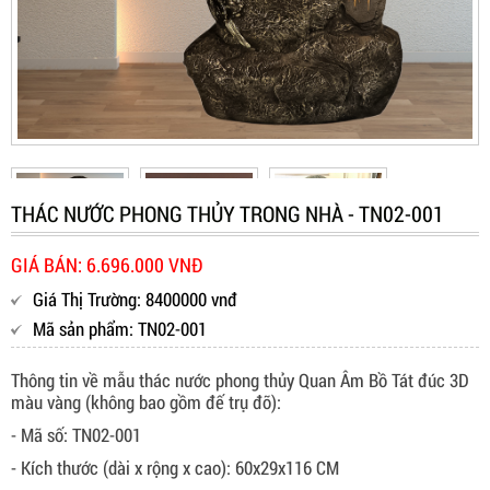
THÁC NƯỚC PHONG THỦY TRONG NHÀ - TN02-001
GIÁ BÁN: 6.696.000 VNĐ
Giá Thị Trường: 8400000 vnđ
Mã sản phẩm: TN02-001
Thông tin về mẫu thác nước phong thủy Quan Âm Bồ Tát đúc 3D
màu vàng (không bao gồm đế trụ đỡ):
- Mã số: TN02-001
- Kích thước (dài x rộng x cao): 60x29x116 CM