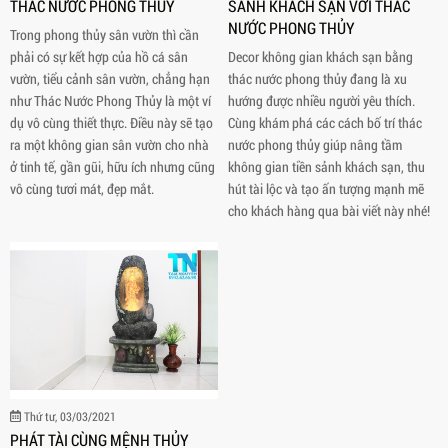
THÁC NƯỚC PHONG THỦY
SẢNH KHÁCH SẠN VỚI THÁC
NƯỚC PHONG THỦY
Trong phong thủy sân vườn thì cần
phải có sự kết hợp của hồ cá sân
Decor không gian khách sạn bằng
vườn, tiểu cảnh sân vườn, chẳng hạn
thác nước phong thủy đang là xu
như Thác Nước Phong Thủy là một ví
hướng được nhiều người yêu thích.
dụ vô cùng thiết thực. Điều này sẽ tạo
Cùng khám phá các cách bố trí thác
ra một không gian sân vườn cho nhà
nước phong thủy giúp nâng tầm
ở tinh tế, gần gũi, hữu ích nhưng cũng
không gian tiền sảnh khách sạn, thu
vô cùng tươi mát, đẹp mắt.
hút tài lộc và tạo ấn tượng mạnh mẽ
cho khách hàng qua bài viết này nhé!
Thứ tư, 03/03/2021
PHÁT TÀI CÙNG MỆNH THỦY