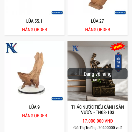
LŨA 55.1
LŨA 27
HÀNG ORDER
HÀNG ORDER
Đang về hàng
LŨA 9
THÁC NƯỚC TIỂU CẢNH SÂN
VƯỜN - TN03-103
HÀNG ORDER
17.000.000 VNĐ
Giá Thị Trường:
20400000 vnđ