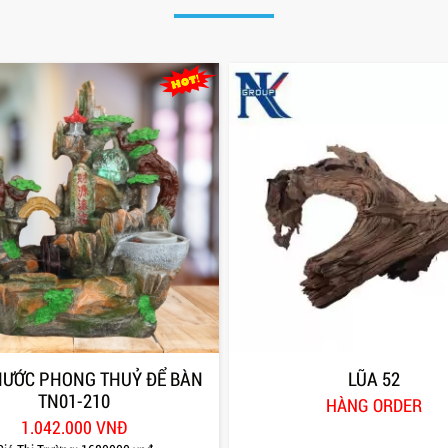
NƯỚC PHONG THUỶ ĐỂ BÀN
LŨA 52
TN01-210
HÀNG ORDER
1.042.000 VNĐ