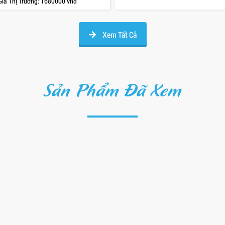
Giá Thị Trường:
1680000 vnđ
Xem Tất Cả
Sản Phẩm Đã Xem