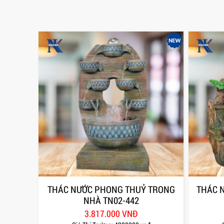
THÁC NƯỚC PHONG THUỶ TRONG
THÁC 
NHÀ TN02-442
3.817.000 VNĐ