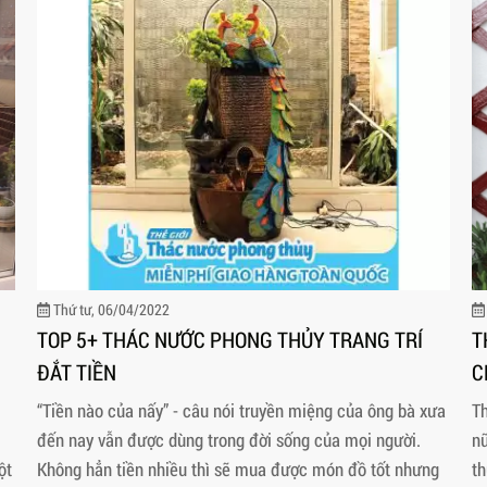
Thứ tư, 06/04/2022
TOP 5+ THÁC NƯỚC PHONG THỦY TRANG TRÍ
T
ĐẮT TIỀN
C
“Tiền nào của nấy” - câu nói truyền miệng của ông bà xưa
Th
đến nay vẫn được dùng trong đời sống của mọi người.
nữ
ột
Không hẳn tiền nhiều thì sẽ mua được món đồ tốt nhưng
th