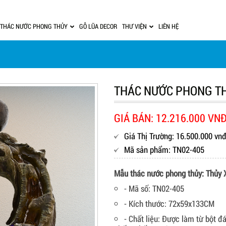
THÁC NƯỚC PHONG THỦY
GỖ LŨA DECOR
THƯ VIỆN
LIÊN HỆ
THÁC NƯỚC PHONG TH
GIÁ BÁN: 12.216.000 VN
Giá Thị Trường: 16.500.000 vn
Mã sản phẩm: TN02-405
Mẫu thác nước phong thủy: Thủy
- Mã số: TN02-405
- Kích thước: 72x59x133CM
- Chất liệu: Được làm từ bột đ