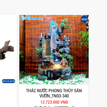
THÁC NƯỚC PHONG THỦY SÂN
VƯỜN_TN03-340
12.723.000 VNĐ