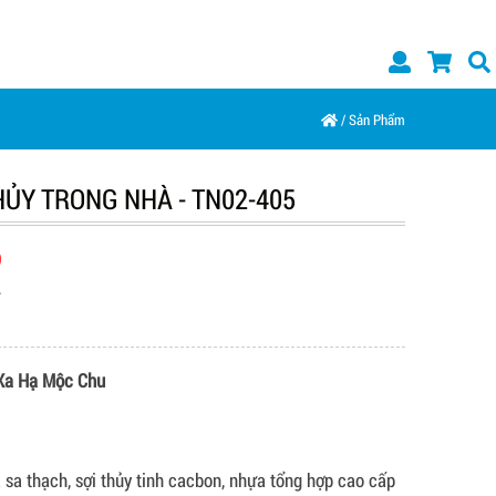
/
Sản Phẩm
ỦY TRONG NHÀ - TN02-405
Đ
đ
 Xa Hạ Mộc Chu
á sa thạch, sợi thủy tinh cacbon, nhựa tổng hợp cao cấp