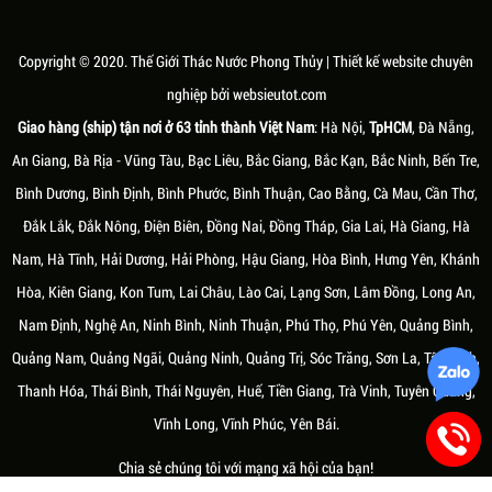
MÓN QUÀ TẶNG KHAI TRƯƠNG
MÀU SẮC HỢP VỚI NGƯỜI MỆNH
⭐ Thác nước cỡ đại: sân vườn, sảnh bự
THEO PHONG THỦY ĐỘC ĐÁO VÀ
THỔ
Ý NGHĨA
Âm dương, ngũ hành là hai khái niệm
Âm dương, ngũ hành là hai khái niệm
cơ bản trong thuyết triết học cổ đại
Copyright © 2020.
Thế Giới Thác Nước Phong Thủy
| Thiết kế website chuyên
cơ bản trong thuyết triết học cổ đại
của Trung Hoa. Mỗi người sinh ra sẽ
nghiệp bởi
websieutot.com
của Trung Hoa. Mỗi người sinh ra sẽ
có một "mạng" khác nhau, tùy theo
có một "mạng" khác nhau, tùy theo
năm sinh mà tương ứng với các hành
Giao hàng (ship) tận nơi ở 63 tỉnh thành Việt Nam
: Hà Nội,
TpHCM
, Đà Nẵng,
năm sinh mà tương ứng với các hành
Kim, Mộc, Thủy, Hỏa và Thổ
An Giang, Bà Rịa - Vũng Tàu, Bạc Liêu, Bắc Giang, Bắc Kạn, Bắc Ninh, Bến Tre,
Kim, Mộc, Thủy, Hỏa và Thổ
Bình Dương, Bình Định, Bình Phước, Bình Thuận, Cao Bằng, Cà Mau, Cần Thơ,
Đắk Lắk, Đắk Nông, Điện Biên, Đồng Nai, Đồng Tháp, Gia Lai, Hà Giang, Hà
Nam, Hà Tĩnh, Hải Dương, Hải Phòng, Hậu Giang, Hòa Bình, Hưng Yên, Khánh
Hòa, Kiên Giang, Kon Tum, Lai Châu, Lào Cai, Lạng Sơn, Lâm Đồng, Long An,
Nam Định, Nghệ An, Ninh Bình, Ninh Thuận, Phú Thọ, Phú Yên, Quảng Bình,
Quảng Nam, Quảng Ngãi, Quảng Ninh, Quảng Trị, Sóc Trăng, Sơn La, Tây Ninh,
Thứ tư, 03/03/2021
Thứ tư, 03/03/2021
Thanh Hóa, Thái Bình, Thái Nguyên, Huế, Tiền Giang, Trà Vinh, Tuyên Quang,
NHỮNG ĐIỀU KIÊNG KỴ KHI SỬ
PHÁT TÀI CÙNG MỆNH THỦY
Vĩnh Long, Vĩnh Phúc, Yên Bái.
DỤNG THÁC NƯỚC PHONG THỦY
MỘC - THÁC NƯỚC PHONG THỦY