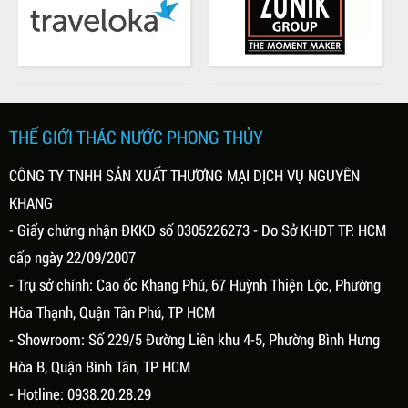
Thứ hai, 01/03/2021
THÁC NƯỚC PHONG THỦY - HÓA
Ý NGHĨA CỦA THÁC NƯỚC
GIẢI VẬN MẠNG
PHONG THỦY
Đặc điểm của thác phong thủy là nước
Ý nghĩa của thác nước phong thủy
sẽ chảy liên tục, tạo thành những
không đơn giản chỉ là trang trí không
vòng tròn hoàn chỉnh khép kín, vậy
gian sống. Theo phong thủy thì nước
nên nhiều người thường gọi nó với cái
(Thủy) là bản chất của sự sống nó là
tên là phong thủy luân lưu, mang ý
biểu tượng cho sự thịnh vượng, giàu
nghĩa vĩnh hằng của vũ trụ.
THẾ GIỚI THÁC NƯỚC PHONG THỦY
có, sự sống. Vì vậy, tiểu cảnh thác
nước đẹp ngoài ý nghĩa trang trí
CÔNG TY TNHH SẢN XUẤT THƯƠNG MẠI DỊCH VỤ NGUYÊN
không gian, tăng tính thẩm mỹ thì nó
có ý nghĩa phong thủy...
KHANG
- Giấy chứng nhận ĐKKD số 0305226273 - Do Sở KHĐT TP. HCM
cấp ngày 22/09/2007
- Trụ sở chính: Cao ốc Khang Phú, 67 Huỳnh Thiện Lộc, Phường
Hòa Thạnh, Quận Tân Phú, TP HCM
- Showroom: Số 229/5 Đường Liên khu 4-5, Phường Bình Hưng
Hòa B, Quận Bình Tân, TP HCM
Thứ hai, 01/03/2021
Thứ sáu, 10/07/2020