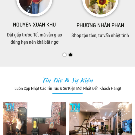
VŨ TRỌNG DUY
LƯU HOÀNG THÚC
Hình trên web là hàng thật, để
Giá hơi nhỉnh hơn chỗ khác
phòng khách nhìn khá sang
nhưng đổi lại chất liệu tốt hơn
Tin Tức & Sự Kiện
Luôn Cập Nhật Các Tin Tức & Sự Kiện Mới Nhất Đến Khách Hàng!
NGUYEN XUAN KHU
PHƯƠNG NHÀN PHAN
Đặt gấp trước Tết mà vẫn giao
Shop tận tâm, tư vấn nhiệt tình
đúng hẹn nên khá bất ngờ