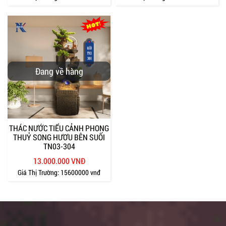
Đang về hàng
THÁC NƯỚC TIỂU CẢNH PHONG
THUỶ SONG HƯƠU BÊN SUỐI
TN03-304
13.000.000 VNĐ
Giá Thị Trường:
15600000 vnđ