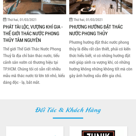
Thứ hai, 01/03/2021
Thứ hai, 01/03/2021
PHƯƠNG HƯỚNG ĐẶT THÁC
TINH TẾ CÙNG THÁC NƯỚC
NƯỚC PHONG THỦY
PHONG THỦY MINI
Phương hướng đặt thác nước phong
Thác nước phong thủy mini là vật
thủy là điều rất cần thiết, phải có kiến
phẩm trang trí được thiết kế với hình
thức hiểu biết, vì có những hướng đặt
dạng thác nước, thác nước kết hợp
mới giúp sinh ra vượng khí, có những
tiểu cảnh, kết hợp non bộ, kết hợp bể
hướng không những không tốt mà còn
cá…. tái hiện lại phong cảnh thiên
gây ảnh hưởng xấu đến gia chủ.
nhiên hùng vĩ và sống động.
Đối Tác & Khách Hàng
Thứ hai, 01/03/2021