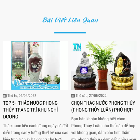
Bài Viết Liên Quan
Thứ tư, 06/04/2022
Thứ sáu, 27/05/2022
TOP 5+ THÁC NƯỚC PHONG
CHỌN THÁC NƯỚC PHONG THỦY
THỦY TRANG TRÍ KHU NGHỈ
(PHONG THỦY LUÂN) PHÙ HỢP
DƯỠNG
Bạn băn khoăn không biết chọn
Thác nước tiểu cảnh đang ngày có đất
Phong Thủy Luân như thế nào để hợp
diễn trong các ý tưởng thiết kế của các
với không gian, đảm bảo tính thẩm
kiến trúc sư, vậy hãy cùng Thế Giới
mỹ, phong thủy và đem đến nhiều may