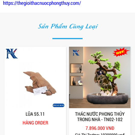
https://thegioithacnuocphongthuy.com/
Sản Phẩm Cùng Loại
LŨA 55.11
THÁC NƯỚC PHONG THỦY
TRONG NHÀ - TN02-102
HÀNG ORDER
7.896.000 VNĐ
Giá Thị Trường:
10200000 vnđ