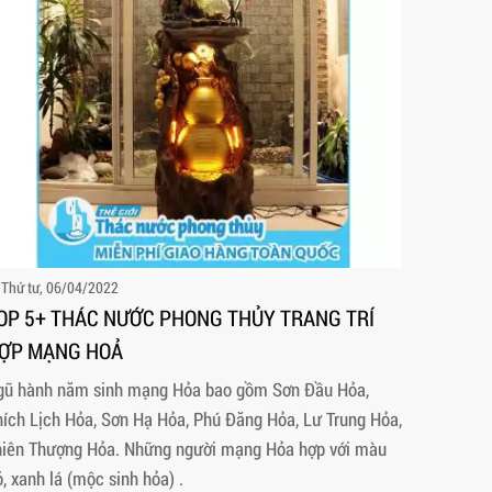
Thứ tư, 06/04/2022
OP 5+ THÁC NƯỚC PHONG THỦY TRANG TRÍ
ỢP MẠNG HOẢ
gũ hành năm sinh mạng Hỏa bao gồm Sơn Đầu Hỏa,
ích Lịch Hỏa, Sơn Hạ Hỏa, Phú Đăng Hỏa, Lư Trung Hỏa,
hiên Thượng Hỏa. Những người mạng Hỏa hợp với màu
, xanh lá (mộc sinh hỏa) .