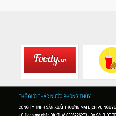
THẾ GIỚI THÁC NƯỚC PHONG THỦY
CÔNG TY TNHH SẢN XUẤT THƯƠNG MẠI DỊCH VỤ NGUY
- Giấy chứng nhận ĐKKD số 0305226273 - Do Sở KHĐT T