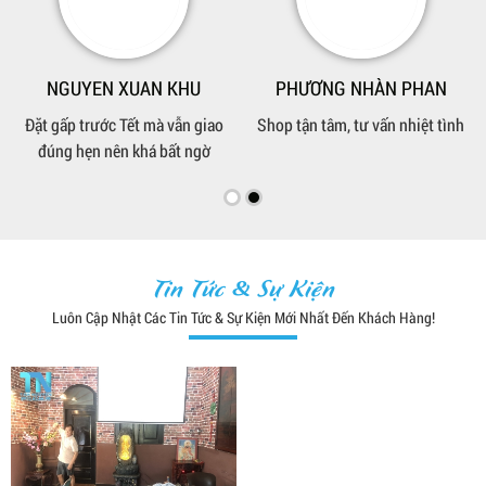
HOÀNG THÚC
hỉnh hơn chỗ khác
i chất liệu tốt hơn
Tin Tức & Sự Kiện
Luôn Cập Nhật Các Tin Tức & Sự Kiện Mới Nhất Đến Khách Hàng!
G NHÀN PHAN
, tư vấn nhiệt tình