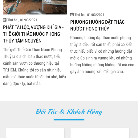
ai, 01/03/2021
Thứ hai, 01/03/2021
TÀI LỘC, VƯỢNG KHÍ GIA -
PHƯƠNG HƯỚNG ĐẶT THÁC
IỚI THÁC NƯỚC PHONG
NƯỚC PHONG THỦY
 TÂM NGUYÊN
Phương hướng đặt thác nước phong
ới Thế Giới Thác Nước Phong
thủy là điều rất cần thiết, phải có kiến
 địa chỉ bán thác nước, tiểu
thức hiểu biết, vì có những hướng đặt
ân vườn có thương hiệu tại
mới giúp sinh ra vượng khí, có những
. Chúng tôi có sẵn rất nhiều
hướng không những không tốt mà còn
thác nước từ lớn tới nhỏ, kiểu
gây ảnh hưởng xấu đến gia chủ.
c - lạ, bắt mắt.
Đối Tác & Khách Hàng