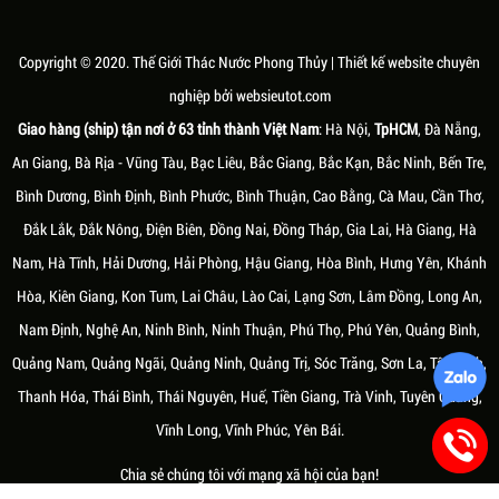
LIỆU TẠO NÊN THÁC NƯỚC
MÓN QUÀ TẶNG KHAI TRƯƠNG
 THỦY ĐẸP TẠI TÂM
THEO PHONG THỦY ĐỘC ĐÁO VÀ
ÊN
Ý NGHĨA
Copyright © 2020.
Thế Giới Thác Nước Phong Thủy
| Thiết kế website chuyên
ước phong thủy đẹp và có ý
Âm dương, ngũ hành là hai khái niệm
nghiệp bởi
websieutot.com
không hẳn chỉ được làm từ đá
cơ bản trong thuyết triết học cổ đại
Giao hàng (ship) tận nơi ở 63 tỉnh thành Việt Nam
: Hà Nội,
TpHCM
, Đà Nẵng,
n. Ngày nay, chất liệu để làm
của Trung Hoa. Mỗi người sinh ra sẽ
ước phong thủy đa dạng hơn,
có một "mạng" khác nhau, tùy theo
An Giang, Bà Rịa - Vũng Tàu, Bạc Liêu, Bắc Giang, Bắc Kạn, Bắc Ninh, Bến Tre,
u nhân tạo với hình dáng đẹp
năm sinh mà tương ứng với các hành
Bình Dương, Bình Định, Bình Phước, Bình Thuận, Cao Bằng, Cà Mau, Cần Thơ,
n bỉ, tuổi thọ lâu dài và dễ vận
Kim, Mộc, Thủy, Hỏa và Thổ
Đắk Lắk, Đắk Nông, Điện Biên, Đồng Nai, Đồng Tháp, Gia Lai, Hà Giang, Hà
 lắp đặt ngày càng được khách
a chuộng hơn.
Nam, Hà Tĩnh, Hải Dương, Hải Phòng, Hậu Giang, Hòa Bình, Hưng Yên, Khánh
Hòa, Kiên Giang, Kon Tum, Lai Châu, Lào Cai, Lạng Sơn, Lâm Đồng, Long An,
Nam Định, Nghệ An, Ninh Bình, Ninh Thuận, Phú Thọ, Phú Yên, Quảng Bình,
Quảng Nam, Quảng Ngãi, Quảng Ninh, Quảng Trị, Sóc Trăng, Sơn La, Tây Ninh,
Thanh Hóa, Thái Bình, Thái Nguyên, Huế, Tiền Giang, Trà Vinh, Tuyên Quang,
Vĩnh Long, Vĩnh Phúc, Yên Bái.
áu, 10/07/2020
Thứ tư, 03/03/2021
Chia sẻ chúng tôi với mạng xã hội của bạn!
SẮC HỢP VỚI NGƯỜI MỆNH
NHỮNG ĐIỀU KIÊNG KỴ KHI SỬ