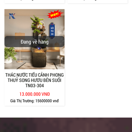
Đang về hàng
THÁC NƯỚC TIỂU CẢNH PHONG
THUỶ SONG HƯƠU BÊN SUỐI
TN03-304
13.000.000 VNĐ
Giá Thị Trường:
15600000 vnđ