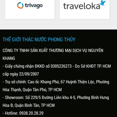
ai, 01/03/2021
Thứ hai, 01/03/2021
TẾ CÙNG THÁC NƯỚC
Ý NGHĨA CỦA THÁC NƯỚC
G THỦY MINI
PHONG THỦY
ước phong thủy mini là vật
Ý nghĩa của thác nước phong thủy
ang trí được thiết kế với hình
không đơn giản chỉ là trang trí không
hác nước, thác nước kết hợp
gian sống. Theo phong thủy thì nước
THẾ GIỚI THÁC NƯỚC PHONG THỦY
nh, kết hợp non bộ, kết hợp bể
(Thủy) là bản chất của sự sống nó là
i hiện lại phong cảnh thiên
biểu tượng cho sự thịnh vượng, giàu
CÔNG TY TNHH SẢN XUẤT THƯƠNG MẠI DỊCH VỤ NGUYÊN
hùng vĩ và sống động.
có, sự sống. Vì vậy, tiểu cảnh thác
KHANG
nước đẹp ngoài ý nghĩa trang trí
không gian, tăng tính thẩm mỹ thì nó
- Giấy chứng nhận ĐKKD số 0305226273 - Do Sở KHĐT TP. HCM
có ý nghĩa phong thủy...
cấp ngày 22/09/2007
- Trụ sở chính: Cao ốc Khang Phú, 67 Huỳnh Thiện Lộc, Phường
Hòa Thạnh, Quận Tân Phú, TP HCM
- Showroom: Số 229/5 Đường Liên khu 4-5, Phường Bình Hưng
Hòa B, Quận Bình Tân, TP HCM
- Hotline: 0938.20.28.29