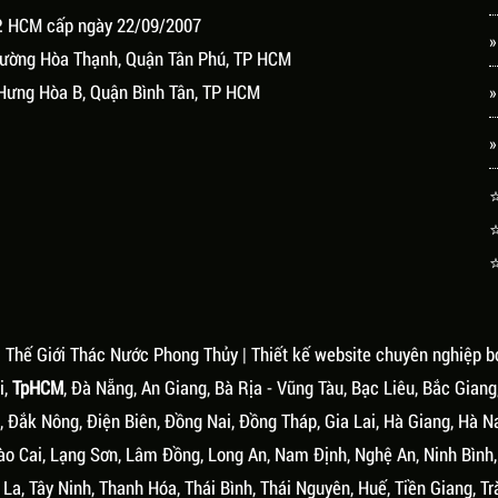
P. HCM cấp ngày 22/09/2007
»
Phường Hòa Thạnh, Quận Tân Phú, TP HCM
Hưng Hòa B, Quận Bình Tân, TP HCM
»
»
⭐
⭐
⭐
.
Thế Giới Thác Nước Phong Thủy
| Thiết kế website chuyên nghiệp b
i,
TpHCM
, Đà Nẵng, An Giang, Bà Rịa - Vũng Tàu, Bạc Liêu, Bắc Giang
 Đắk Nông, Điện Biên, Đồng Nai, Đồng Tháp, Gia Lai, Hà Giang, Hà N
ào Cai, Lạng Sơn, Lâm Đồng, Long An, Nam Định, Nghệ An, Ninh Bình
La, Tây Ninh, Thanh Hóa, Thái Bình, Thái Nguyên, Huế, Tiền Giang, Tr