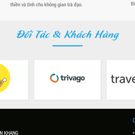
th
thiền và tĩnh cho không gian trà đạo.
Đối Tác & Khách Hàng
»
ÊN KHANG