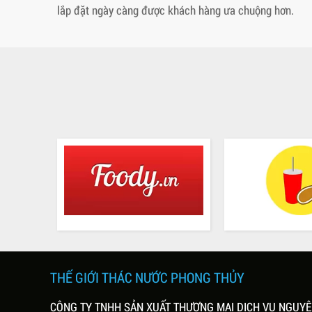
lắp đặt ngày càng được khách hàng ưa chuộng hơn.
THẾ GIỚI THÁC NƯỚC PHONG THỦY
CÔNG TY TNHH SẢN XUẤT THƯƠNG MẠI DỊCH VỤ NGUY