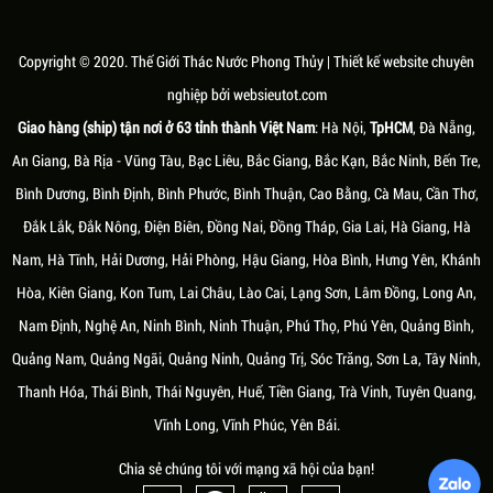
LIỆU TẠO NÊN THÁC NƯỚC
MÓN QUÀ TẶNG KHAI TRƯƠNG
G THỦY ĐẸP TẠI TÂM
THEO PHONG THỦY ĐỘC ĐÁO VÀ
ÊN
Ý NGHĨA
Copyright © 2020.
Thế Giới Thác Nước Phong Thủy
| Thiết kế website chuyên
ước phong thủy đẹp và có ý
Âm dương, ngũ hành là hai khái niệm
nghiệp bởi
websieutot.com
không hẳn chỉ được làm từ đá
cơ bản trong thuyết triết học cổ đại
Giao hàng (ship) tận nơi ở 63 tỉnh thành Việt Nam
: Hà Nội,
TpHCM
, Đà Nẵng,
n. Ngày nay, chất liệu để làm
của Trung Hoa. Mỗi người sinh ra sẽ
ước phong thủy đa dạng hơn,
có một "mạng" khác nhau, tùy theo
An Giang, Bà Rịa - Vũng Tàu, Bạc Liêu, Bắc Giang, Bắc Kạn, Bắc Ninh, Bến Tre,
ệu nhân tạo với hình dáng đẹp
năm sinh mà tương ứng với các hành
Bình Dương, Bình Định, Bình Phước, Bình Thuận, Cao Bằng, Cà Mau, Cần Thơ,
n bỉ, tuổi thọ lâu dài và dễ vận
Kim, Mộc, Thủy, Hỏa và Thổ
Đắk Lắk, Đắk Nông, Điện Biên, Đồng Nai, Đồng Tháp, Gia Lai, Hà Giang, Hà
 lắp đặt ngày càng được khách
a chuộng hơn.
Nam, Hà Tĩnh, Hải Dương, Hải Phòng, Hậu Giang, Hòa Bình, Hưng Yên, Khánh
Hòa, Kiên Giang, Kon Tum, Lai Châu, Lào Cai, Lạng Sơn, Lâm Đồng, Long An,
Nam Định, Nghệ An, Ninh Bình, Ninh Thuận, Phú Thọ, Phú Yên, Quảng Bình,
Quảng Nam, Quảng Ngãi, Quảng Ninh, Quảng Trị, Sóc Trăng, Sơn La, Tây Ninh,
Thanh Hóa, Thái Bình, Thái Nguyên, Huế, Tiền Giang, Trà Vinh, Tuyên Quang,
Vĩnh Long, Vĩnh Phúc, Yên Bái.
áu, 10/07/2020
Thứ tư, 03/03/2021
Chia sẻ chúng tôi với mạng xã hội của bạn!
SẮC HỢP VỚI NGƯỜI MỆNH
NHỮNG ĐIỀU KIÊNG KỴ KHI SỬ