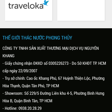
ai, 01/03/2021
Thứ hai, 01/03/2021
 TẾ CÙNG THÁC NƯỚC
Ý NGHĨA CỦA THÁC NƯỚC
G THỦY MINI
PHONG THỦY
ước phong thủy mini là vật
Ý nghĩa của thác nước phong thủy
ang trí được thiết kế với hình
không đơn giản chỉ là trang trí không
hác nước, thác nước kết hợp
gian sống. Theo phong thủy thì nước
THẾ GIỚI THÁC NƯỚC PHONG THỦY
nh, kết hợp non bộ, kết hợp bể
(Thủy) là bản chất của sự sống nó là
i hiện lại phong cảnh thiên
biểu tượng cho sự thịnh vượng, giàu
CÔNG TY TNHH SẢN XUẤT THƯƠNG MẠI DỊCH VỤ NGUYÊN
hùng vĩ và sống động.
có, sự sống. Vì vậy, tiểu cảnh thác
KHANG
nước đẹp ngoài ý nghĩa trang trí
không gian, tăng tính thẩm mỹ thì nó
- Giấy chứng nhận ĐKKD số 0305226273 - Do Sở KHĐT TP. HCM
có ý nghĩa phong thủy...
cấp ngày 22/09/2007
- Trụ sở chính: Cao ốc Khang Phú, 67 Huỳnh Thiện Lộc, Phường
Hòa Thạnh, Quận Tân Phú, TP HCM
- Showroom: Số 229/5 Đường Liên khu 4-5, Phường Bình Hưng
Hòa B, Quận Bình Tân, TP HCM
- Hotline: 0938.20.28.29