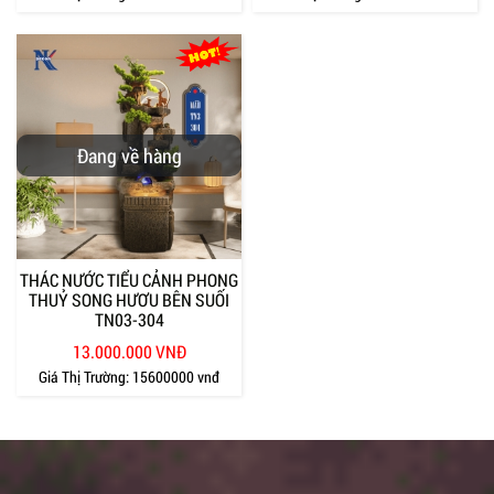
Đang về hàng
THÁC NƯỚC TIỂU CẢNH PHONG
THUỶ SONG HƯƠU BÊN SUỐI
TN03-304
13.000.000 VNĐ
Giá Thị Trường:
15600000 vnđ