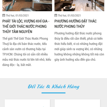
ai, 01/03/2021
Thứ hai, 01/03/2021
TÀI LỘC, VƯỢNG KHÍ GIA -
PHƯƠNG HƯỚNG ĐẶT THÁC
GIỚI THÁC NƯỚC PHONG
NƯỚC PHONG THỦY
 TÂM NGUYÊN
Phương hướng đặt thác nước phong
ới Thế Giới Thác Nước Phong
thủy là điều rất cần thiết, phải có kiến
 địa chỉ bán thác nước, tiểu
thức hiểu biết, vì có những hướng đặt
ân vườn có thương hiệu tại
mới giúp sinh ra vượng khí, có những
. Chúng tôi có sẵn rất nhiều
hướng không những không tốt mà còn
 thác nước từ lớn tới nhỏ, kiểu
gây ảnh hưởng xấu đến gia chủ.
c - lạ, bắt mắt.
Đối Tác & Khách Hàng