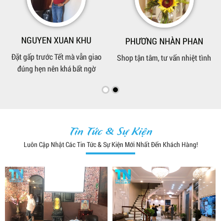
 HOÀNG THÚC
nhỉnh hơn chỗ khác
lại chất liệu tốt hơn
Tin Tức & Sự Kiện
Luôn Cập Nhật Các Tin Tức & Sự Kiện Mới Nhất Đến Khách Hàng!
G NHÀN PHAN
âm, tư vấn nhiệt tình