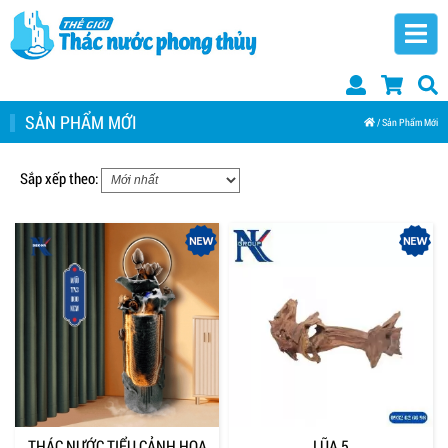
SẢN PHẨM MỚI
/ Sản Phẩm Mới
Sắp xếp theo:
THÁC NƯỚC TIỂU CẢNH HOA
LŨA 5