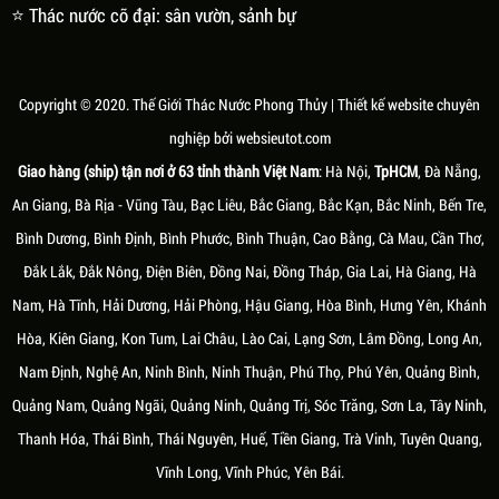
⭐ Thác nước cỡ đại: sân vườn, sảnh bự
Copyright © 2020.
Thế Giới Thác Nước Phong Thủy
| Thiết kế website chuyên
nghiệp bởi
websieutot.com
Giao hàng (ship) tận nơi ở 63 tỉnh thành Việt Nam
: Hà Nội,
TpHCM
, Đà Nẵng,
An Giang, Bà Rịa - Vũng Tàu, Bạc Liêu, Bắc Giang, Bắc Kạn, Bắc Ninh, Bến Tre,
Bình Dương, Bình Định, Bình Phước, Bình Thuận, Cao Bằng, Cà Mau, Cần Thơ,
Đắk Lắk, Đắk Nông, Điện Biên, Đồng Nai, Đồng Tháp, Gia Lai, Hà Giang, Hà
Nam, Hà Tĩnh, Hải Dương, Hải Phòng, Hậu Giang, Hòa Bình, Hưng Yên, Khánh
Hòa, Kiên Giang, Kon Tum, Lai Châu, Lào Cai, Lạng Sơn, Lâm Đồng, Long An,
Nam Định, Nghệ An, Ninh Bình, Ninh Thuận, Phú Thọ, Phú Yên, Quảng Bình,
Quảng Nam, Quảng Ngãi, Quảng Ninh, Quảng Trị, Sóc Trăng, Sơn La, Tây Ninh,
Thanh Hóa, Thái Bình, Thái Nguyên, Huế, Tiền Giang, Trà Vinh, Tuyên Quang,
Vĩnh Long, Vĩnh Phúc, Yên Bái.