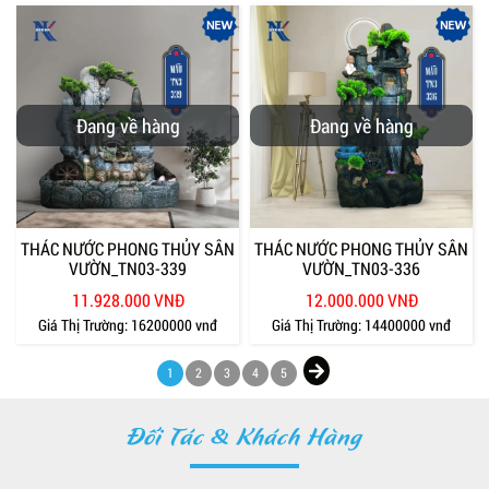
Đang về hàng
Đang về hàng
THÁC NƯỚC PHONG THỦY SÂN
THÁC NƯỚC PHONG THỦY SÂN
VƯỜN_TN03-339
VƯỜN_TN03-336
11.928.000 VNĐ
12.000.000 VNĐ
Giá Thị Trường:
16200000 vnđ
Giá Thị Trường:
14400000 vnđ
1
2
3
4
5
Đối Tác & Khách Hàng