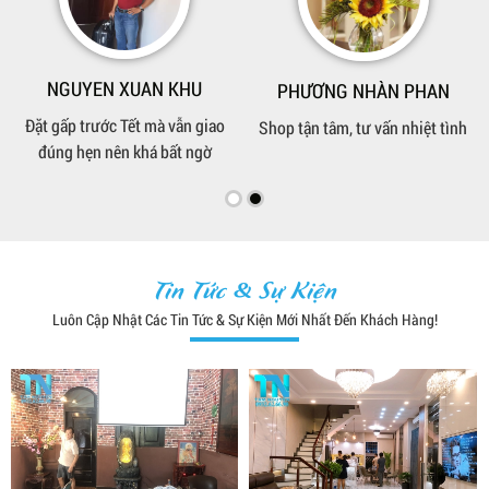
VŨ TRỌNG DUY
LƯU HOÀNG THÚC
Hình trên web là hàng thật, để
Giá hơi nhỉnh hơn chỗ khác
phòng khách nhìn khá sang
nhưng đổi lại chất liệu tốt hơn
Tin Tức & Sự Kiện
Luôn Cập Nhật Các Tin Tức & Sự Kiện Mới Nhất Đến Khách Hàng!
NGUYEN XUAN KHU
PHƯƠNG NHÀN PHAN
Đặt gấp trước Tết mà vẫn giao
Shop tận tâm, tư vấn nhiệt tình
đúng hẹn nên khá bất ngờ