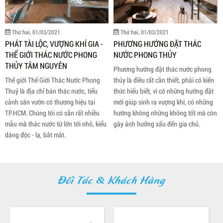
Thứ hai, 01/03/2021
Thứ hai, 01/03/2021
PHƯƠNG HƯỚNG ĐẶT THÁC
TINH TẾ CÙNG THÁC NƯỚC
NƯỚC PHONG THỦY
PHONG THỦY MINI
Phương hướng đặt thác nước phong
Thác nước phong thủy mini là vật
thủy là điều rất cần thiết, phải có kiến
phẩm trang trí được thiết kế với hình
thức hiểu biết, vì có những hướng đặt
dạng thác nước, thác nước kết hợp
mới giúp sinh ra vượng khí, có những
tiểu cảnh, kết hợp non bộ, kết hợp bể
hướng không những không tốt mà còn
cá…. tái hiện lại phong cảnh thiên
gây ảnh hưởng xấu đến gia chủ.
nhiên hùng vĩ và sống động.
Đối Tác & Khách Hàng
Thứ hai, 01/03/2021