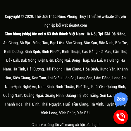
MÓN QUÀ TẶNG KHAI TRƯƠNG
MÀU SẮC HỢP VỚI NGƯỜI MỆNH
⭐ Thác nước cỡ đại: sân vườn, sảnh bự
THEO PHONG THỦY ĐỘC ĐÁO VÀ
THỔ
Ý NGHĨA
Âm dương, ngũ hành là hai khái niệm
Âm dương, ngũ hành là hai khái niệm
cơ bản trong thuyết triết học cổ đại
Copyright © 2020.
Thế Giới Thác Nước Phong Thủy
| Thiết kế website chuyên
cơ bản trong thuyết triết học cổ đại
của Trung Hoa. Mỗi người sinh ra sẽ
nghiệp bởi
websieutot.com
của Trung Hoa. Mỗi người sinh ra sẽ
có một "mạng" khác nhau, tùy theo
có một "mạng" khác nhau, tùy theo
năm sinh mà tương ứng với các hành
Giao hàng (ship) tận nơi ở 63 tỉnh thành Việt Nam
: Hà Nội,
TpHCM
, Đà Nẵng,
năm sinh mà tương ứng với các hành
Kim, Mộc, Thủy, Hỏa và Thổ
An Giang, Bà Rịa - Vũng Tàu, Bạc Liêu, Bắc Giang, Bắc Kạn, Bắc Ninh, Bến Tre,
Kim, Mộc, Thủy, Hỏa và Thổ
Bình Dương, Bình Định, Bình Phước, Bình Thuận, Cao Bằng, Cà Mau, Cần Thơ,
Đắk Lắk, Đắk Nông, Điện Biên, Đồng Nai, Đồng Tháp, Gia Lai, Hà Giang, Hà
Nam, Hà Tĩnh, Hải Dương, Hải Phòng, Hậu Giang, Hòa Bình, Hưng Yên, Khánh
Hòa, Kiên Giang, Kon Tum, Lai Châu, Lào Cai, Lạng Sơn, Lâm Đồng, Long An,
Nam Định, Nghệ An, Ninh Bình, Ninh Thuận, Phú Thọ, Phú Yên, Quảng Bình,
Quảng Nam, Quảng Ngãi, Quảng Ninh, Quảng Trị, Sóc Trăng, Sơn La, Tây Ninh,
Thứ tư, 03/03/2021
Thứ tư, 03/03/2021
Thanh Hóa, Thái Bình, Thái Nguyên, Huế, Tiền Giang, Trà Vinh, Tuyên Quang,
NHỮNG ĐIỀU KIÊNG KỴ KHI SỬ
PHÁT TÀI CÙNG MỆNH THỦY
Vĩnh Long, Vĩnh Phúc, Yên Bái.
DỤNG THÁC NƯỚC PHONG THỦY
MỘC - THÁC NƯỚC PHONG THỦY
TÂM NGUYÊN