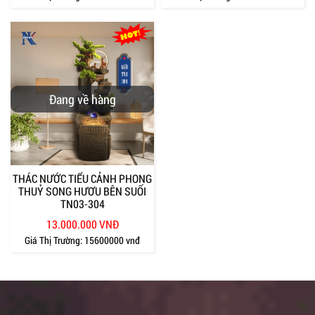
Đang về hàng
THÁC NƯỚC TIỂU CẢNH PHONG
THUỶ SONG HƯƠU BÊN SUỐI
TN03-304
13.000.000 VNĐ
Giá Thị Trường:
15600000 vnđ