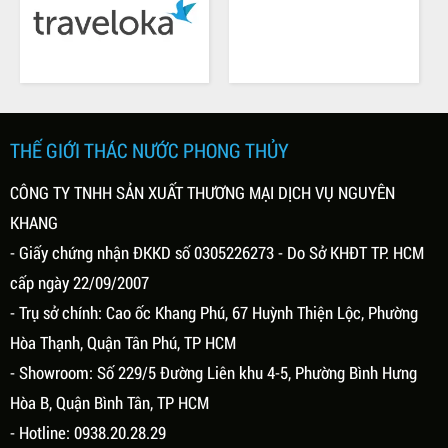
Thứ hai, 01/03/2021
THÁC NƯỚC PHONG THỦY - HÓA
Ý NGHĨA CỦA THÁC NƯỚC
GIẢI VẬN MẠNG
PHONG THỦY
Đặc điểm của thác phong thủy là nước
Ý nghĩa của thác nước phong thủy
sẽ chảy liên tục, tạo thành những
không đơn giản chỉ là trang trí không
vòng tròn hoàn chỉnh khép kín, vậy
gian sống. Theo phong thủy thì nước
nên nhiều người thường gọi nó với cái
(Thủy) là bản chất của sự sống nó là
tên là phong thủy luân lưu, mang ý
biểu tượng cho sự thịnh vượng, giàu
nghĩa vĩnh hằng của vũ trụ.
THẾ GIỚI THÁC NƯỚC PHONG THỦY
có, sự sống. Vì vậy, tiểu cảnh thác
nước đẹp ngoài ý nghĩa trang trí
CÔNG TY TNHH SẢN XUẤT THƯƠNG MẠI DỊCH VỤ NGUYÊN
không gian, tăng tính thẩm mỹ thì nó
có ý nghĩa phong thủy...
KHANG
- Giấy chứng nhận ĐKKD số 0305226273 - Do Sở KHĐT TP. HCM
cấp ngày 22/09/2007
- Trụ sở chính: Cao ốc Khang Phú, 67 Huỳnh Thiện Lộc, Phường
Hòa Thạnh, Quận Tân Phú, TP HCM
- Showroom: Số 229/5 Đường Liên khu 4-5, Phường Bình Hưng
Hòa B, Quận Bình Tân, TP HCM
Thứ hai, 01/03/2021
Thứ sáu, 10/07/2020