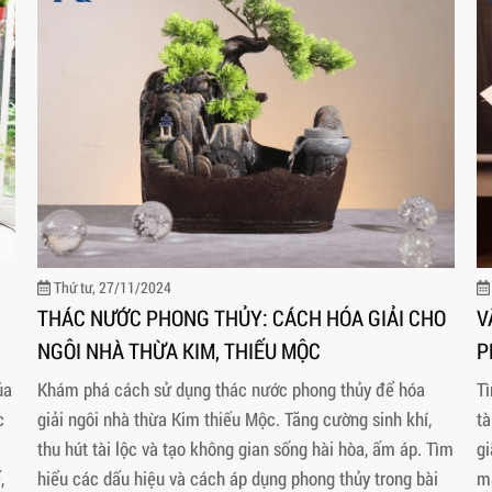
Thứ tư, 27/11/2024
THÁC NƯỚC PHONG THỦY: CÁCH HÓA GIẢI CHO
V
NGÔI NHÀ THỪA KIM, THIẾU MỘC
P
ủa
Khám phá cách sử dụng thác nước phong thủy để hóa
Tì
c
giải ngôi nhà thừa Kim thiếu Mộc. Tăng cường sinh khí,
tà
thu hút tài lộc và tạo không gian sống hài hòa, ấm áp. Tìm
gi
,
hiểu các dấu hiệu và cách áp dụng phong thủy trong bài
m