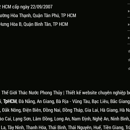
P. HCM cấp ngày 22/09/2007
»
Phường Hòa Thạnh, Quận Tân Phú, TP HCM
Hưng Hòa B, Quận Bình Tân, TP HCM
»
»
⭐
⭐
⭐
.
Thế Giới Thác Nước Phong Thủy
| Thiết kế website chuyên nghiệp b
i,
TpHCM
, Đà Nẵng, An Giang, Bà Rịa - Vũng Tàu, Bạc Liêu, Bắc Giang
 Đắk Nông, Điện Biên, Đồng Nai, Đồng Tháp, Gia Lai, Hà Giang, Hà N
ào Cai, Lạng Sơn, Lâm Đồng, Long An, Nam Định, Nghệ An, Ninh Bình
La, Tây Ninh, Thanh Hóa, Thái Bình, Thái Nguyên, Huế, Tiền Giang, Tr