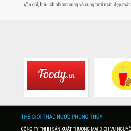
gần gũi, hữu ích nhưng cũng vô cùng tươi mát, đẹp mắt.
THẾ GIỚI THÁC NƯỚC PHONG THỦY
CÔNG TY TNHH SẢN XUẤT THƯƠNG MẠI DỊCH VỤ NGUY