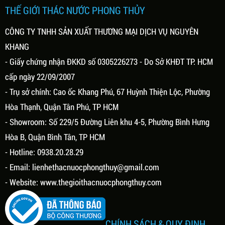
THẾ GIỚI THÁC NƯỚC PHONG THỦY
CÔNG TY TNHH SẢN XUẤT THƯƠNG MẠI DỊCH VỤ NGUYÊN
KHANG
- Giấy chứng nhận ĐKKD số 0305226273 - Do Sở KHĐT TP. HCM
cấp ngày 22/09/2007
- Trụ sở chính: Cao ốc Khang Phú, 67 Huỳnh Thiện Lộc, Phường
Hòa Thạnh, Quận Tân Phú, TP HCM
- Showroom: Số 229/5 Đường Liên khu 4-5, Phường Bình Hưng
Hòa B, Quận Bình Tân, TP HCM
- Hotline: 0938.20.28.29
- Email:
lienhethacnuocphongthuy@gmail.com
- Website:
www.thegioithacnuocphongthuy.com
CHÍNH SÁCH & QUY ĐỊNH