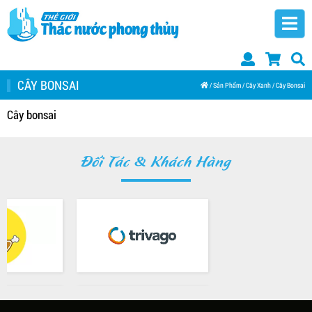
CÂY BONSAI
/
Sản Phẩm
/
Cây Xanh
/
Cây Bonsai
Cây bonsai
Đối Tác & Khách Hàng