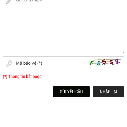
(*) Thông tin bắt buộc
GỬI YÊU CẦU
NHẬP LẠI