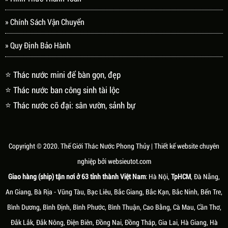
» Chính Sách Vận Chuyển
» Quy Định Bảo Hành
⭐ Thác nước mini để bàn gọn, đẹp
⭐ Thác nước ban công sinh tài lộc
⭐ Thác nước cỡ đại: sân vườn, sảnh bự
Copyright © 2020.
Thế Giới Thác Nước Phong Thủy
| Thiết kế website chuyên
nghiệp bởi
websieutot.com
Giao hàng (ship) tận nơi ở 63 tỉnh thành Việt Nam
: Hà Nội,
TpHCM
, Đà Nẵng,
An Giang, Bà Rịa - Vũng Tàu, Bạc Liêu, Bắc Giang, Bắc Kạn, Bắc Ninh, Bến Tre,
Bình Dương, Bình Định, Bình Phước, Bình Thuận, Cao Bằng, Cà Mau, Cần Thơ,
Đắk Lắk, Đắk Nông, Điện Biên, Đồng Nai, Đồng Tháp, Gia Lai, Hà Giang, Hà