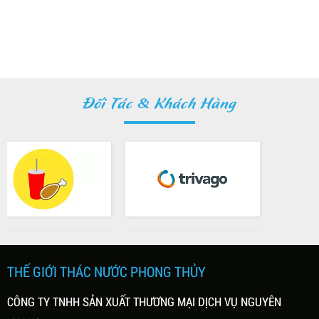
Đối Tác & Khách Hàng
THẾ GIỚI THÁC NƯỚC PHONG THỦY
CÔNG TY TNHH SẢN XUẤT THƯƠNG MẠI DỊCH VỤ NGUYÊN