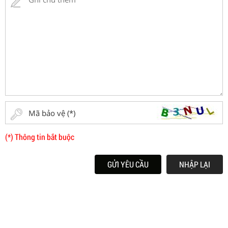
(*) Thông tin bắt buộc
GỬI YÊU CẦU
NHẬP LẠI