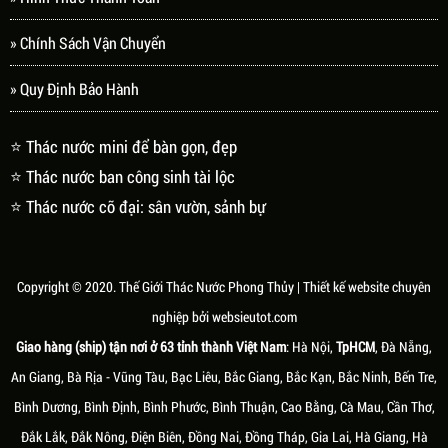
» Chính Sách Vận Chuyển
» Quy Định Bảo Hành
⭐ Thác nước mini để bàn gọn, đẹp
⭐ Thác nước ban công sinh tài lộc
⭐ Thác nước cỡ đại: sân vườn, sảnh bự
Copyright © 2020.
Thế Giới Thác Nước Phong Thủy
| Thiết kế website chuyên
nghiệp bởi
websieutot.com
Giao hàng (ship) tận nơi ở 63 tỉnh thành Việt Nam
: Hà Nội,
TpHCM
, Đà Nẵng,
An Giang, Bà Rịa - Vũng Tàu, Bạc Liêu, Bắc Giang, Bắc Kạn, Bắc Ninh, Bến Tre,
Bình Dương, Bình Định, Bình Phước, Bình Thuận, Cao Bằng, Cà Mau, Cần Thơ,
Đắk Lắk, Đắk Nông, Điện Biên, Đồng Nai, Đồng Tháp, Gia Lai, Hà Giang, Hà