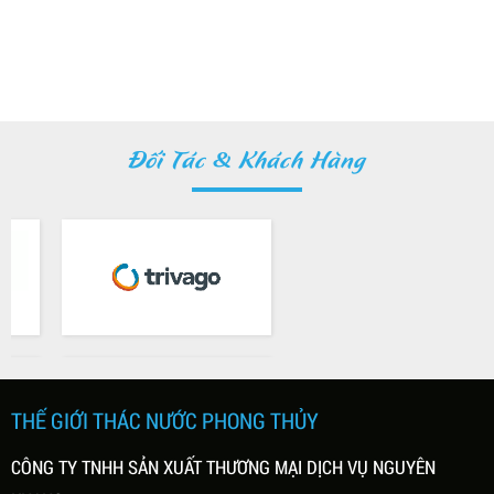
Đối Tác & Khách Hàng
THẾ GIỚI THÁC NƯỚC PHONG THỦY
CÔNG TY TNHH SẢN XUẤT THƯƠNG MẠI DỊCH VỤ NGUYÊN