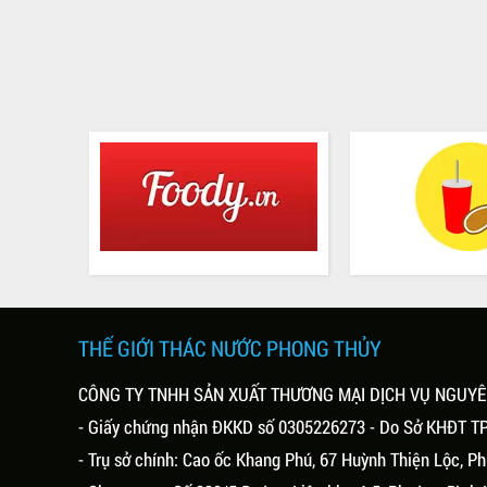
THẾ GIỚI THÁC NƯỚC PHONG THỦY
CÔNG TY TNHH SẢN XUẤT THƯƠNG MẠI DỊCH VỤ NGUY
- Giấy chứng nhận ĐKKD số 0305226273 - Do Sở KHĐT T
- Trụ sở chính: Cao ốc Khang Phú, 67 Huỳnh Thiện Lộc, 