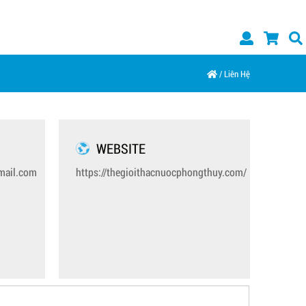
/
Liên Hệ
WEBSITE
mail.com
https://thegioithacnuocphongthuy.com/