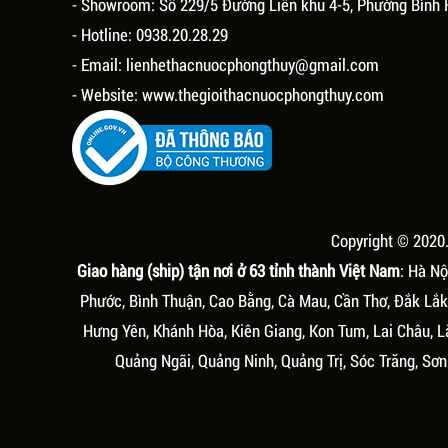
- Showroom: Số 229/5 Đường Liên khu 4-5, Phường Bình 
- Hotline: 0938.20.28.29
- Email:
lienhethacnuocphongthuy@gmail.com
- Website:
www.thegioithacnuocphongthuy.com
Copyright © 2020
Giao hàng (ship) tận nơi ở 63 tỉnh thành Việt Nam
: Hà Nộ
Phước, Bình Thuận, Cao Bằng, Cà Mau, Cần Thơ, Đắk Lắk,
Hưng Yên, Khánh Hòa, Kiên Giang, Kon Tum, Lai Châu, L
Quảng Ngãi, Quảng Ninh, Quảng Trị, Sóc Trăng, Sơn 