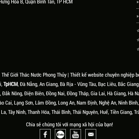
Hưng Hòa B, Quận Bình Tân, TP HCM
»
»
⭐
⭐
⭐
.
Thế Giới Thác Nước Phong Thủy
| Thiết kế website chuyên nghiệp b
i,
TpHCM
, Đà Nẵng, An Giang, Bà Rịa - Vũng Tàu, Bạc Liêu, Bắc Giang
 Đắk Nông, Điện Biên, Đồng Nai, Đồng Tháp, Gia Lai, Hà Giang, Hà N
ào Cai, Lạng Sơn, Lâm Đồng, Long An, Nam Định, Nghệ An, Ninh Bình
La, Tây Ninh, Thanh Hóa, Thái Bình, Thái Nguyên, Huế, Tiền Giang, Tr
Chia sẻ chúng tôi với mạng xã hội của bạn!