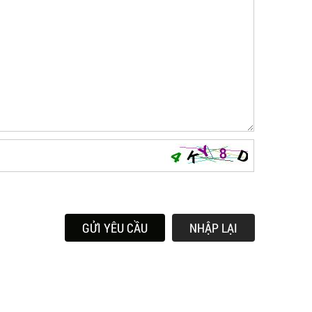
GỬI YÊU CẦU
NHẬP LẠI