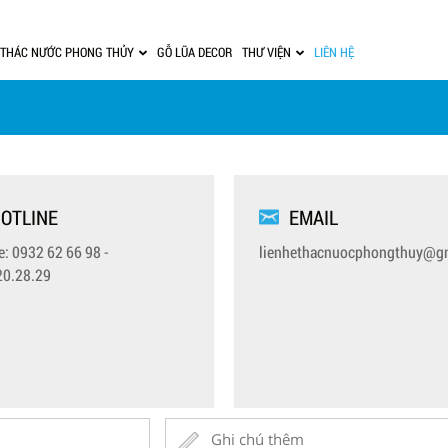
THÁC NƯỚC PHONG THỦY
GỖ LŨA DECOR
THƯ VIỆN
LIÊN HỆ
OTLINE
EMAIL
e:
0932 62 66 98
-
lienhethacnuocphongthuy@g
20.28.29