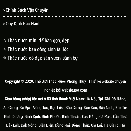
» Chính Sách Vận Chuyển
» Quy Định Bảo Hành
⭐ Thác nước mini để bàn gọn, đẹp
⭐ Thác nước ban công sinh tài lộc
⭐ Thác nước cỡ đại: sân vườn, sảnh bự
Copyright © 2020.
Thế Giới Thác Nước Phong Thủy
| Thiết kế website chuyên
nghiệp bởi
websieutot.com
Giao hàng (ship) tận nơi ở 63 tỉnh thành Việt Nam
: Hà Nội,
TpHCM
, Đà Nẵng,
An Giang, Bà Rịa - Vũng Tàu, Bạc Liêu, Bắc Giang, Bắc Kạn, Bắc Ninh, Bến Tre,
Bình Dương, Bình Định, Bình Phước, Bình Thuận, Cao Bằng, Cà Mau, Cần Thơ,
Đắk Lắk, Đắk Nông, Điện Biên, Đồng Nai, Đồng Tháp, Gia Lai, Hà Giang, Hà