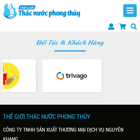
Đối Tác & Khách Hàng
THẾ GIỚI THÁC NƯỚC PHONG THỦY
CÔNG TY TNHH SẢN XUẤT THƯƠNG MẠI DỊCH VỤ NGUYÊN
KHANG