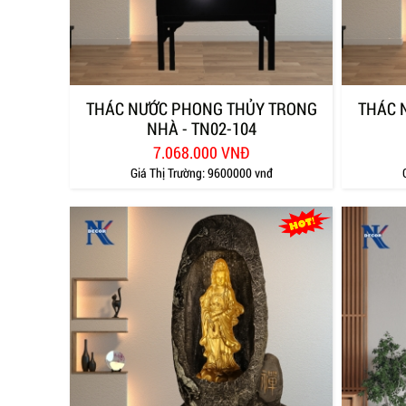
THÁC NƯỚC PHONG THỦY TRONG
THÁC 
NHÀ - TN02-104
7.068.000 VNĐ
Giá Thị Trường:
9600000 vnđ