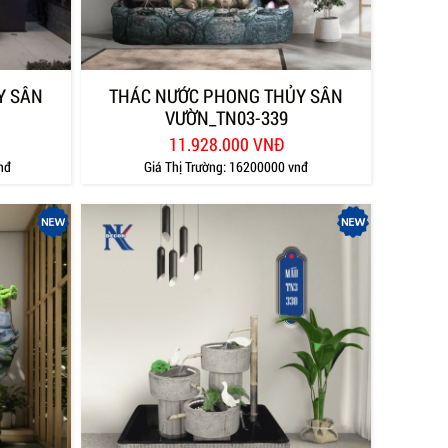
Y SÂN
THÁC NƯỚC PHONG THỦY SÂN
VƯỜN_TN03-339
11.928.000 VNĐ
nđ
Giá Thị Trường:
16200000 vnđ