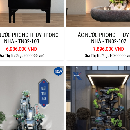
NƯỚC PHONG THỦY TRONG
THÁC NƯỚC PHONG THỦY
NHÀ - TN02-103
NHÀ - TN02-102
6.936.000 VNĐ
7.896.000 VNĐ
Giá Thị Trường:
9600000 vnđ
Giá Thị Trường:
10200000 v