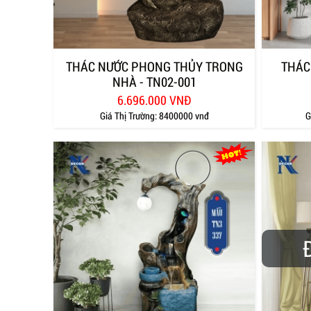
THÁC NƯỚC PHONG THỦY TRONG
THÁC
NHÀ - TN02-001
6.696.000 VNĐ
Giá Thị Trường:
8400000 vnđ
G