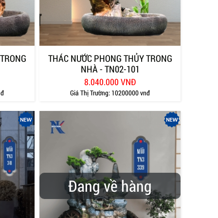
 TRONG
THÁC NƯỚC PHONG THỦY TRONG
NHÀ - TN02-101
8.040.000 VNĐ
nđ
Giá Thị Trường:
10200000 vnđ
Đang về hàng