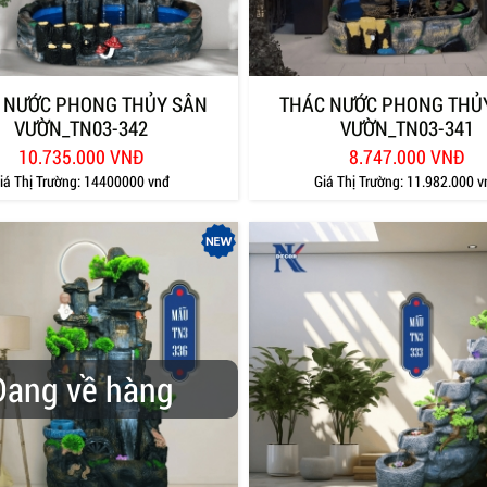
 NƯỚC PHONG THỦY SÂN
THÁC NƯỚC PHONG THỦ
VƯỜN_TN03-342
VƯỜN_TN03-341
10.735.000 VNĐ
8.747.000 VNĐ
iá Thị Trường:
14400000 vnđ
Giá Thị Trường:
11.982.000 v
Đang về hàng